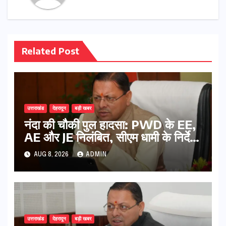
Related Post
उत्तराखंड
देहरादून
बड़ी खबर
नंदा की चौकी पुल हादसा: PWD के EE,
AE और JE निलंबित, सीएम धामी के निर्देश
पर सख्त कार्रवाई
AUG 8, 2026
ADMIN
उत्तराखंड
देहरादून
बड़ी खबर