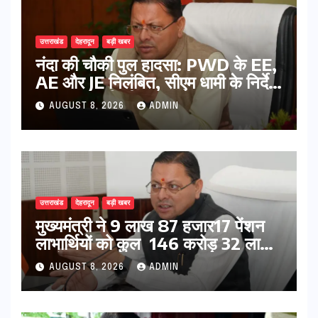
उत्तराखंड
देहरादून
बड़ी खबर
नंदा की चौकी पुल हादसा: PWD के EE,
AE और JE निलंबित, सीएम धामी के निर्देश
पर सख्त कार्रवाई
AUGUST 8, 2026
ADMIN
उत्तराखंड
देहरादून
बड़ी खबर
मुख्यमंत्री ने 9 लाख 87 हजार17 पेंशन
लाभार्थियों को कुल 146 करोड़ 32 लाख
की पेंशन राशि का किया भुगतान
AUGUST 8, 2026
ADMIN