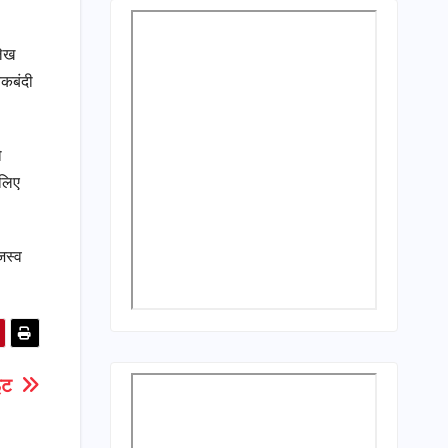
लेख
चकबंदी
ो
 लिए
जस्व
साइट