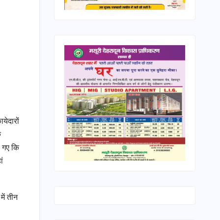
येदारों
े
ए गए कि
ां
में तीन