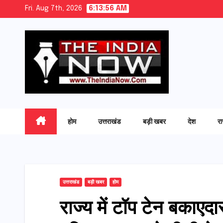
Skip
Fri. Aug 7th, 2026
6:13:57 AM
to
content
होम
उत्तराखंड
बड़ी खबर
देश
र
उत्तराखंड
बड़ी खबर
होम
राज्य में टॉप टेन बकाएद