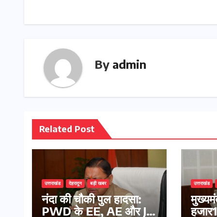
By
admin
Related Post
उत्तराखंड
देहरादून
बड़ी खबर
उत्तराखंड
नंदा की चौकी पुल हादसा:
मुख्यम
PWD के EE, AE और JE
हजार17