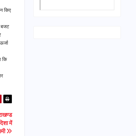
धान किए
ें बजट
र
ऊर्जा
ा कि
सर
तराखण्ड
शा में
धामी