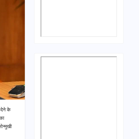
ेने के
बका
ोन्मुखी