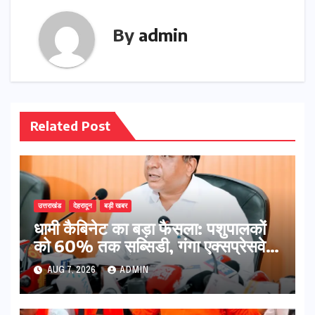
By
admin
Related Post
उत्तराखंड
देहरादून
बड़ी खबर
​धामी कैबिनेट का बड़ा फैसला: पशुपालकों
को 60% तक सब्सिडी, गंगा एक्सप्रेसवे
का हरिद्वार तक होगा विस्तार
AUG 7, 2026
ADMIN