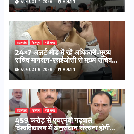
AUGUST 7, 2026
ADMIN
की कामना
उत्तराखंड
देहरादून
बड़ी खबर
24×7 अलर्ट मोड में रहें अधिकारी-मुख्य
सचिव मानसून-एसईओसी से मुख्य सचिव ने
की विस्तृत समीक्षा कहा-बंद सड़कों को
AUGUST 6, 2026
ADMIN
शीघ्र खोला जाए, लोगों को न हो दिक्कत
उत्तराखंड
देहरादून
बड़ी खबर
459 करोड़ से एचएनबी गढ़वाल
विश्वविद्यालय में अनुसंधान संरचना होगी