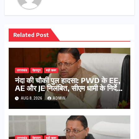
Related Post
उत्तराखंड
देहरादून
बड़ी खबर
नंदा की चौकी पुल हादसा: PWD के EE,
AE और JE निलंबित, सीएम धामी के निर्देश
पर सख्त कार्रवाई
AUG 8, 2026
ADMIN
उत्तराखंड
देहरादून
बड़ी खबर