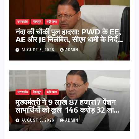
उत्तराखंड
देहरादून
बड़ी खबर
नंदा की चौकी पुल हादसा: PWD के EE,
AE और JE निलंबित, सीएम धामी के निर्देश
पर सख्त कार्रवाई
AUGUST 8, 2026
ADMIN
उत्तराखंड
देहरादून
बड़ी खबर
मुख्यमंत्री ने 9 लाख 87 हजार17 पेंशन
लाभार्थियों को कुल 146 करोड़ 32 लाख
की पेंशन राशि का किया भुगतान
AUGUST 8, 2026
ADMIN