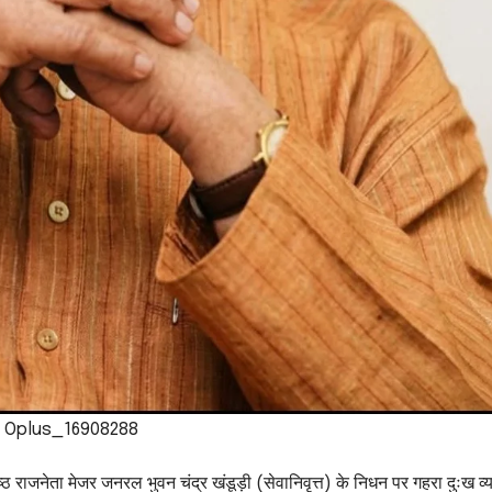
Oplus_16908288
 वरिष्ठ राजनेता मेजर जनरल भुवन चंद्र खंडूड़ी (सेवानिवृत्त) के निधन पर गहरा दुःख व्