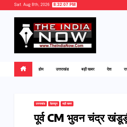
Skip
Sat. Aug 8th, 2026
8:32:09 PM
to
content
होम
उत्तराखंड
बड़ी खबर
देश
र
उत्तराखंड
देहरादून
बड़ी खबर
पूर्व CM भुवन चंद्र खंडू