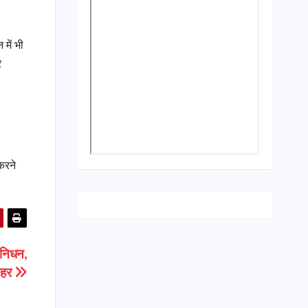
 में भी
र
करने
ा निधन,
लहर