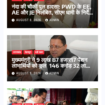
नंदा की चौकी पुल हादसा: PWD के EE,
AE और JE निलंबित, सीएम धामी के निर्देश
पर सख्त कार्रवाई
AUGUST 8, 2026
ADMIN
उत्तराखंड
देहरादून
बड़ी खबर
मुख्यमंत्री ने 9 लाख 87 हजार17 पेंशन
लाभार्थियों को कुल 146 करोड़ 32 लाख
की पेंशन राशि का किया भुगतान
AUGUST 8, 2026
ADMIN