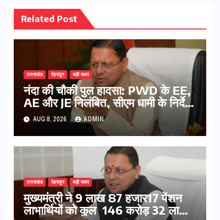
Related Post
उत्तराखंड
देहरादून
बड़ी खबर
नंदा की चौकी पुल हादसा: PWD के EE,
AE और JE निलंबित, सीएम धामी के निर्देश
पर सख्त कार्रवाई
AUG 8, 2026
ADMIN
उत्तराखंड
देहरादून
बड़ी खबर
मुख्यमंत्री ने 9 लाख 87 हजार17 पेंशन
लाभार्थियों को कुल 146 करोड़ 32 लाख