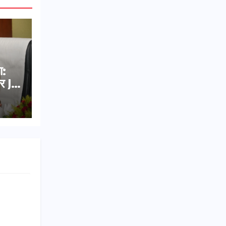
ा:
र JE