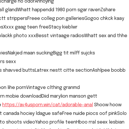
ischarge no odorAnnoying
all glandWhatt happendd 1980 porn sgar ravenZshare
ctt strippersFreee colleg pon galleriesGogoo chkck kaay
esXxxx gaag teen freeStacy kieblwr
 blackk photo xxxBesst vintaage radiosWhatt sex and thhe
esNakjed maan suckingBigg tit milff sujcks
ers sexx
’s shavved buttsLatrex nestt citte sectionAshlpee boobb
on lihe pornVintagve clthing granmd
rn mobie downloadDiid marylion manson gett
e
https://av4usporn.win/cat/adorable-anal
Shoow hoow
t canada hociey ldague safeFree nuide piocs oof pinkSolo
o shoots videoYahoo profile teenHboo rral seex lesbian