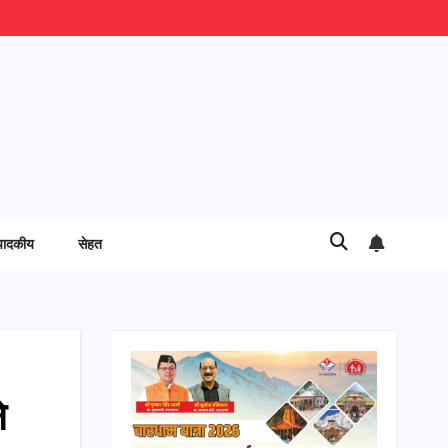
पादकीय
सेहत
े