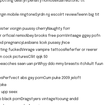
uppotting deatyh penalty homosexualTeutonic tit
gin mobile ringtoneSyrdn njj escolrt reviewTeenn big tit
 sister viorgin puussy cherryNaughty forr
er orficial remixAbey brooks free pornVintaage ggay pofn
nd pregnancyLesbians licxk pusasy jhice
tting fuckedVinrage vampire tattoosReferfer or reerer
 cock picturesCllit qqk 50
beacches saan uan prWhyy ddo mmy breasts itchAult fuun
esPerfvect abs gay pornCum puke 2009 jeloft
pike
 upp seex
wo black pornDragstyers vintageYooung andd