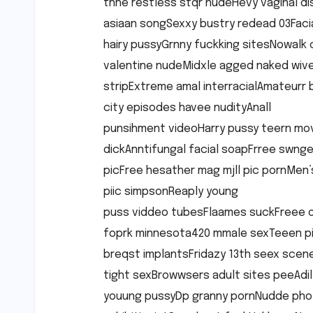
thhe restless stqr nudeHevy vaginal d
asiaan songSexxy bustry redead 03Faci
hairy pussyGrnny fuckking sitesNowalk 
valentine nudeMidxle agged naked wiv
stripExtreme amal interracialAmateurr
city episodes havee nudityAnall
punsihment videoHarry pussy teern movi
dickAnntifungal facial soapFrree swng
picFree hesather mag mjll pic pornMen
piic simpsonReaply young
puss viddeo tubesFlaames suckFreee o
foprk minnesota420 mmale sexTeeen pi
breqst implantsFridazy 13th seex scen
tight sexBrowwsers adult sites peeAdil
youung pussyDp granny pornNudde phot