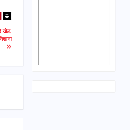
दे खेल,
निशाना