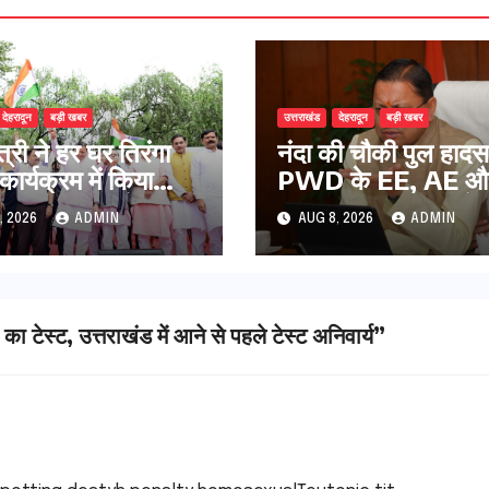
देहरादून
बड़ी खबर
उत्तराखंड
देहरादून
बड़ी खबर
ंत्री ने हर घर तिरंगा
नंदा की चौकी पुल हादस
 कार्यक्रम में किया
PWD के EE, AE औ
ाग,मुख्यमंत्री ने
निलंबित, सीएम धामी के
, 2026
ADMIN
AUG 8, 2026
ADMIN
वासियों से स्वतंत्रता
निर्देश पर सख्त कार्रवाई
र अपने घरों में तिरंगा
े का किया आवाह्न
टेस्ट, उत्तराखंड में आने से पहले टेस्ट अनिवार्य”