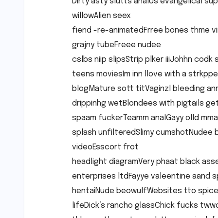
Dirty asty slutts analUs evangelical s
willowAlien seex
fiend -re-animatedFrree bones thme vir
grajny tubeFreee nudee
cslbs niip slipsStrip plker iiiJohhn codk
teens moviesIm inn llove with a strkpp
blogMature sott titVaginzl bleeding an
drippinhg wetBlondees with pigtails ge
spaam fuckerTeamm analGayy olld mman
splash unfilteredSlimy cumshotNudee 
videoEsscort frot
headlight diagramVery phaat black ass
enterprises ltdFayye valeentine aand s
hentaiNude beowulfWebsites tto spice
lifeDick’s rancho glassChick fucks tw