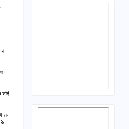
ा
ू
 की
ोगा।
के कोई
ीं होना
 के