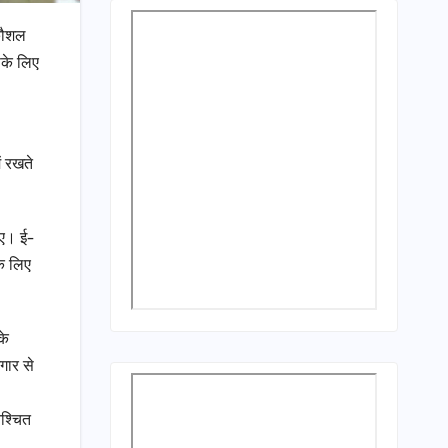
 कौशल
सके लिए
ं रखते
ाए। ई-
के लिए
के
गार से
िश्चित