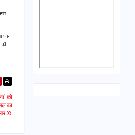
कौशल
तथा एक
े की
जना’ को
ंडल का
भार