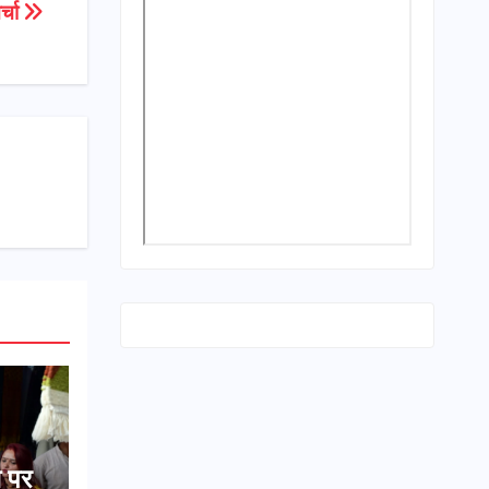
्चा
स पर