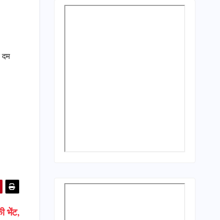
र दम
ी भेंट,