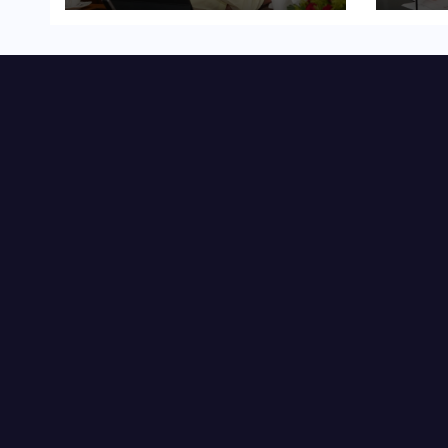
भुगता