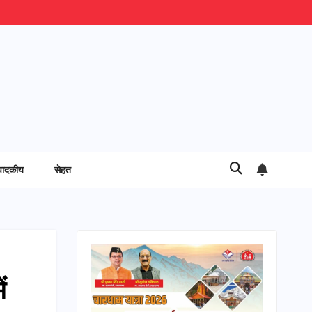
पादकीय
सेहत
ं