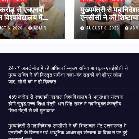
करोड़ से एचएनबी
मुख्यमंत्री से महानिदे
विश्वविद्यालय में
एनसीसी ने की शिष्टाचा
धान संरचना होगी
भेंट,उत्तराखण्ड में एनस
ST 6, 2026
ADMIN
AUGUST 6, 2026
ADM
उच्च शिक्षा मंत्री धन
विस्तार एवं आधुनिक
ावत ने नवनियुक्त
आधारभूत संरचना के 
ीय शिक्षा मंत्री से की
पर हुई महत्वपूर्ण चर्चा
ात
24×7 अलर्ट मोड में रहें अधिकारी-मुख्य सचिव मानसून-एसईओसी से
मुख्य सचिव ने की विस्तृत समीक्षा कहा-बंद सड़कों को शीघ्र खोला
जाए, लोगों को न हो दिक्कत
459 करोड़ से एचएनबी गढ़वाल विश्वविद्यालय में अनुसंधान संरचना
होगी सुदृढ,उच्च शिक्षा मंत्री धन सिंह रावत ने नवनियुक्त केन्द्रीय
शिक्षा मंत्री से की मुलाकात
मुख्यमंत्री से महानिदेशक एनसीसी ने की शिष्टाचार भेंट,उत्तराखण्ड में
एनसीसी के विस्तार एवं आधुनिक आधारभूत संरचना के विकास पर हुई