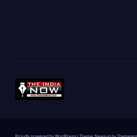
Proudly powered by WordPress
|
Theme: Newsup by
Themeans