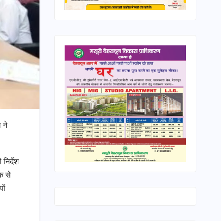
 ने
निर्देश
क से
ों