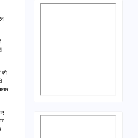
ित
ं
री
ं की
री
गातार
 जाए।
ार
प