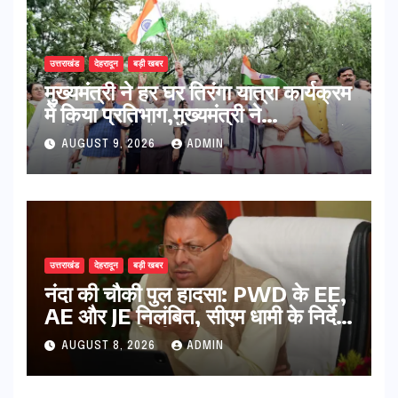
उत्तराखंड
देहरादून
बड़ी खबर
मुख्यमंत्री ने हर घर तिरंगा यात्रा कार्यक्रम
में किया प्रतिभाग,मुख्यमंत्री ने
प्रदेशवासियों से स्वतंत्रता दिवस पर अपने
AUGUST 9, 2026
ADMIN
घरों में तिरंगा फहराने का किया आवाह्न
उत्तराखंड
देहरादून
बड़ी खबर
नंदा की चौकी पुल हादसा: PWD के EE,
AE और JE निलंबित, सीएम धामी के निर्देश
पर सख्त कार्रवाई
AUGUST 8, 2026
ADMIN