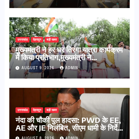
उत्तराखंड
देहरादून
बड़ी खबर
मुख्यमंत्री ने हर घर तिरंगा यात्रा कार्यक्रम
में किया प्रतिभाग,मुख्यमंत्री ने
प्रदेशवासियों से स्वतंत्रता दिवस पर अपने
AUGUST 9, 2026
ADMIN
घरों में तिरंगा फहराने का किया आवाह्न
उत्तराखंड
देहरादून
बड़ी खबर
नंदा की चौकी पुल हादसा: PWD के EE,
AE और JE निलंबित, सीएम धामी के निर्देश
पर सख्त कार्रवाई
AUGUST 8, 2026
ADMIN