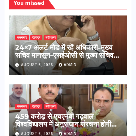
You missed
उत्तराखंड
देहरादून
बड़ी खबर
24×7 अलर्ट मोड में रहें अधिकारी-मुख्य
सचिव मानसून-एसईओसी से मुख्य सचिव ने
की विस्तृत समीक्षा कहा-बंद सड़कों को
AUGUST 6, 2026
ADMIN
शीघ्र खोला जाए, लोगों को न हो दिक्कत
उत्तराखंड
देहरादून
बड़ी खबर
459 करोड़ से एचएनबी गढ़वाल
विश्वविद्यालय में अनुसंधान संरचना होगी
सुदृढ,उच्च शिक्षा मंत्री धन सिंह रावत ने
AUGUST 6, 2026
ADMIN