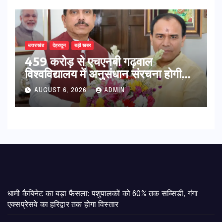
उत्तराखंड
देहरादून
बड़ी खबर
459 करोड़ से एचएनबी गढ़वाल
विश्वविद्यालय में अनुसंधान संरचना होगी
सुदृढ,उच्च शिक्षा मंत्री धन सिंह रावत ने
AUGUST 6, 2026
ADMIN
नवनियुक्त केन्द्रीय शिक्षा मंत्री से की
मुलाकात
​धामी कैबिनेट का बड़ा फैसला: पशुपालकों को 60% तक सब्सिडी, गंगा
एक्सप्रेसवे का हरिद्वार तक होगा विस्तार