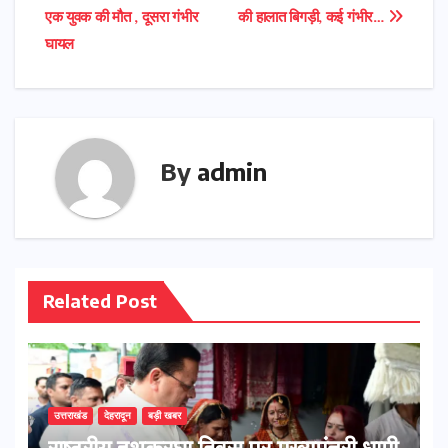
navigation
एक युवक की मौत , दूसरा गंभीर
की हालात बिगड़ी, कई गंभीर…
घायल
By
admin
Related Post
उत्तराखंड
देहरादून
बड़ी खबर
राष्ट्रीय हथकरघा दिवस पर मुख्यमंत्री धामी