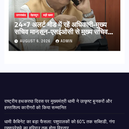
उत्तराखंड
देहरादून
बड़ी खबर
24×7 अलर्ट मोड में रहें अधिकारी-मुख्य
सचिव मानसून-एसईओसी से मुख्य सचिव ने
की विस्तृत समीक्षा कहा-बंद सड़कों को
AUGUST 6, 2026
ADMIN
शीघ्र खोला जाए, लोगों को न हो दिक्कत
राष्ट्रीय हथकरघा दिवस पर मुख्यमंत्री धामी ने उत्कृष्ट बुनकरों और
हस्तशिल्प कारीगरों को किया सम्मानित
​धामी कैबिनेट का बड़ा फैसला: पशुपालकों को 60% तक सब्सिडी, गंगा
एक्सप्रेसवे का हरिद्वार तक होगा विस्तार