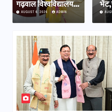
 एनसीसी के विस्तार एवं
गढ़वाल विश्वविद्यालय में
विका
संरचना के विकास पर हुई
अनुसंधान संरचना होगी
झंड
AUGUST 6, 2026
ADMIN
AUG
सुदृढ,उच्च शिक्षा मंत्री
धन सिंह रावत ने
नवनियुक्त केन्द्रीय
शिक्षा मंत्री से की
मुलाकात