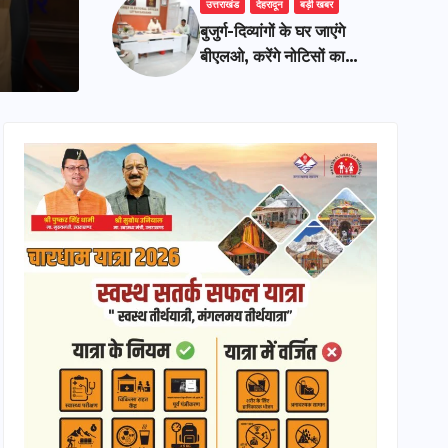
नोटिसों का निस्तारण
उत्तराखंड
देहरादून
बड़ी खबर
बुजुर्ग-दिव्यांगों के घर जाएंगे
AUGUST 5, 2026
ADMIN
बीएलओ, करेंगे नोटिसों का
निस्तारण