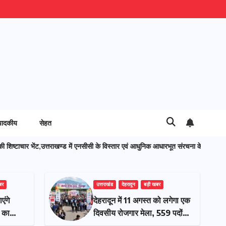
पादकीय
सेहत
ण्ड में एनसीसी के विस्तार एवं आधुनिक आधारभूत संरचना के विकास पर हुई महत्वपूर्ण चर्चा
बर
उत्तराखंड
देहरादून
बड़ी खबर
ेहरादून
बुजुर्ग-दिव्यांगों के घर जाएंगे
े लिए
बीएलओ, करेंगे नोटिसों का
मिली हरी
निस्तारण