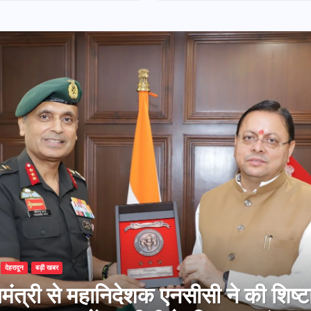
विस्तार एवं आधुनिक आधारभूत
झंडी
संरचना के विकास पर हुई
महत्वपूर्ण चर्चा
देहरादून
बड़ी खबर
डीए बोर्ड बैठक, देहरादून और मसूरी के