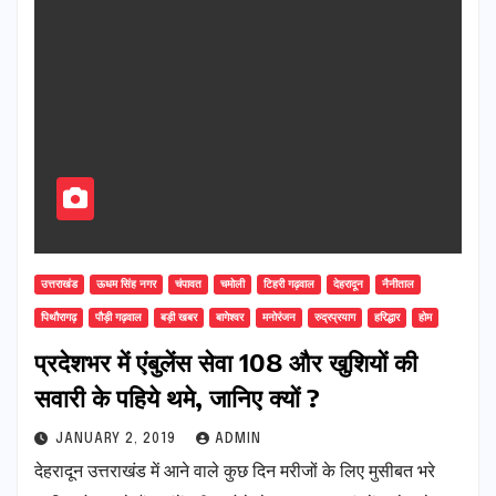
उत्तराखंड
ऊधम सिंह नगर
चंपावत
चमोली
टिहरी गढ़वाल
देहरादून
नैनीताल
पिथौरागढ़
पौड़ी गढ़वाल
बड़ी खबर
बागेश्वर
मनोरंजन
रुद्रप्रयाग
हरिद्धार
होम
प्रदेशभर में एंबुलेंस सेवा 108 और खुशियों की
सवारी के पहिये थमे, जानिए क्यों ?
JANUARY 2, 2019
ADMIN
देहरादून उत्तराखंड में आने वाले कुछ दिन मरीजों के लिए मुसीबत भरे